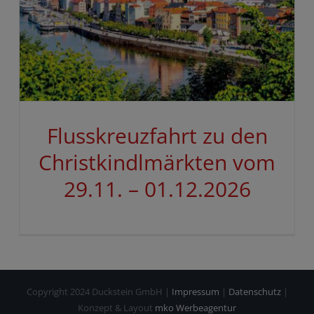
Flusskreuzfahrt zu den
Christkindlmärkten vom
29.11. – 01.12.2026
Copyright 2024 Duckstein GmbH |
Impressum
|
Datenschutz
|
Konzept & Layout
mko Werbeagentur