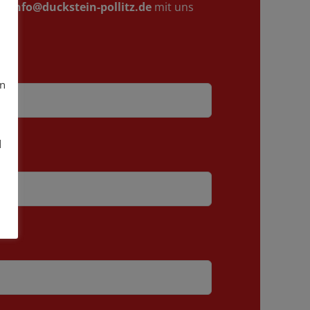
er
info@duckstein-pollitz.de
mit uns
in
d