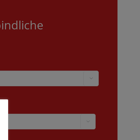
indliche

