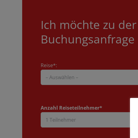
Ich möchte zu der
Buchungsanfrage s
Reise*:
Anzahl Reiseteilnehmer*