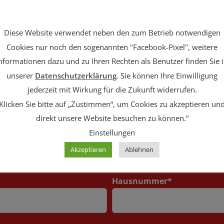
nfach telefonisch unter
05351 – 544800
oder per E-Mail unt
Diese Website verwendet neben den zum Betrieb notwendigen
Cookies nur noch den sogenannten "Facebook-Pixel", weitere
Ihr Nachname*
nformationen dazu und zu Ihren Rechten als Benutzer finden Sie 
unserer
Datenschutzerklärung
. Sie können Ihre Einwilligung
jederzeit mit Wirkung für die Zukunft widerrufen.
Klicken Sie bitte auf
„Zustimmen“
, um Cookies zu akzeptieren un
Ihre E-Mail-Adresse*
direkt unsere Website besuchen zu können.“
Einstellungen
Akzeptieren
Ablehnen
Hausnummer*