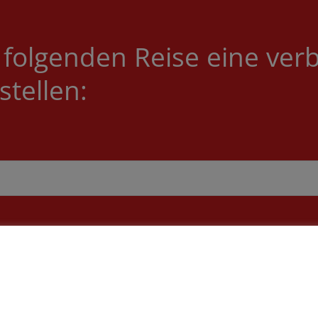
 folgenden Reise eine verb
tellen:
davon Kinder bis 14 Jahre
