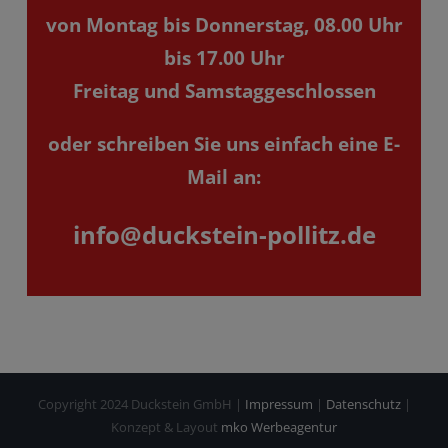
von Montag bis Donnerstag, 08.00 Uhr
bis 17.00 Uhr
Freitag und Samstaggeschlossen
oder schreiben Sie uns einfach eine E-
Mail an:
info@duckstein-pollitz.de
Copyright 2024 Duckstein GmbH |
Impressum
|
Datenschutz
|
Konzept & Layout
mko Werbeagentur