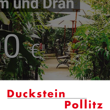
um und Dran
00
€