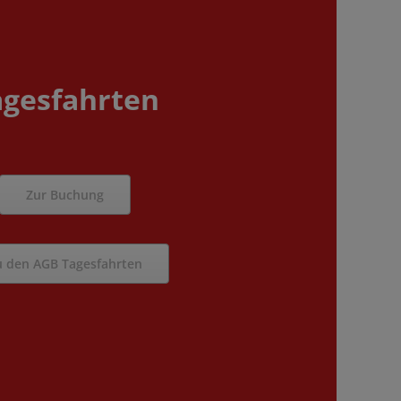
agesfahrten
Zur Buchung
u den AGB Tagesfahrten