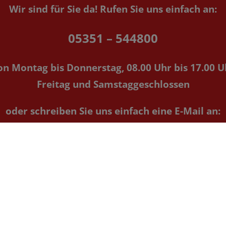
Wir sind für Sie da!
Rufen Sie uns einfach an:
05351 – 544800
on Montag bis Donnerstag, 08.00 Uhr bis 17.00 U
Freitag und Samstaggeschlossen
oder schreiben Sie uns einfach eine E-Mail an:
info@duckstein-pollitz.de
 Konzept & Layout
mko Werbeagentur