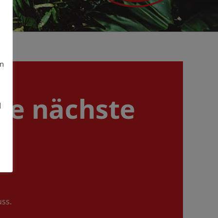
in
re nächste
d
uss.