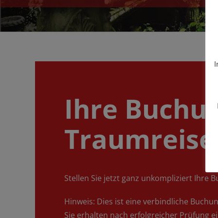
I
Ihre Buchun
Traumreise
Stellen Sie jetzt ganz unkompliziert Ihre
Hinweis: Dies ist eine verbindliche Buch
Sie erhalten nach erfolgreicher Prüfung 