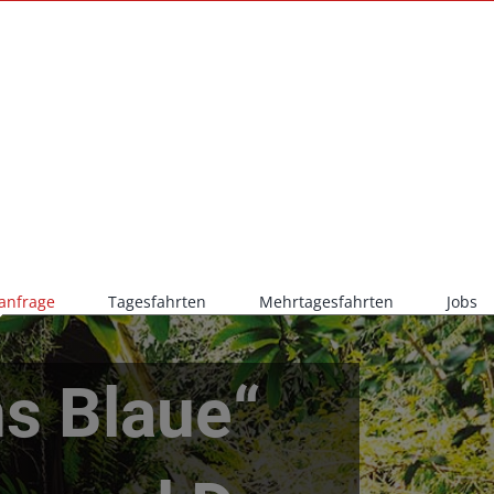
anfrage
Tagesfahrten
Mehrtagesfahrten
Jobs
ns Blaue“