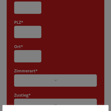
PLZ*
Ort*
Zimmerart*

Zustieg*
