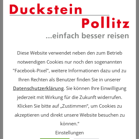
Bitte beweise, dass du kein Spambot bist
und wähle das Symbol
Flagge
.
Diese Website verwendet neben den zum Betrieb
Hinweis: Dies ist eine verbindliche
notwendigen Cookies nur noch den sogenannten
Buchungsanfrage, die noch auf
"Facebook-Pixel", weitere Informationen dazu und zu
Verfügbarkeit überprüft werden muss.
Ihren Rechten als Benutzer finden Sie in unserer
Sie erhalten nach erfolgreicher Prüfung
Datenschutzerklärung
. Sie können Ihre Einwilligung
eine Buchungsbestätigung von uns
jederzeit mit Wirkung für die Zukunft widerrufen.
zugeschickt.
Klicken Sie bitte auf
„Zustimmen“
, um Cookies zu
akzeptieren und direkt unsere Website besuchen zu
Ja
, ich habe die Reisebedingungen
können.“
gelesen und akzeptiere diese und ich willige
Einstellungen
in die Speicherung und Verarbeitung